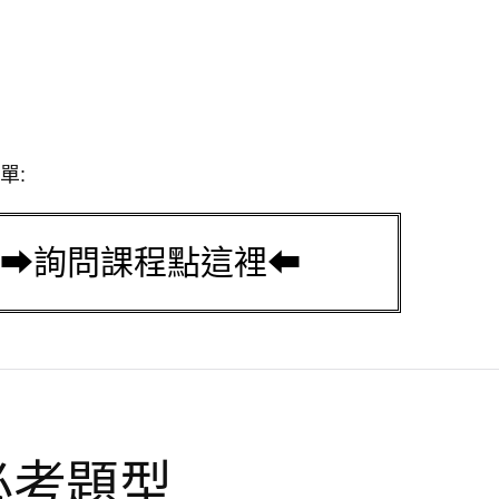
單:
必考題型